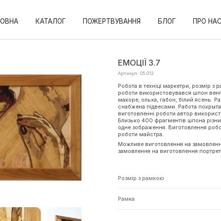
ЛОВНА
КАТАЛОГ
ПОЖЕРТВУВАННЯ
БЛОГ
ПРО НА
ЕМОЦІЇ 3.7
Артикул: 05.012
Робота в техніці маркетри, розмір з 
роботи використовувався шпон венге,
макоре, ольха, габон, білий ясень. Р
снабжена підвесами. Работа покрыт
виготовленні роботи автор використо
Близько 400 фрагментів шпона різни
одне зображення. Виготовлення робо
роботи майстра.
Можливе виготовлення на замовленн
замовлення на виготовлення портреті
Розмір з рамкою
Рамка