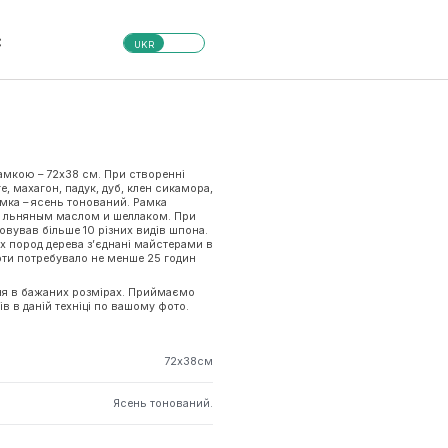
С
UKR
рамкою – 72х38 см. При створенні
 махагон, падук, дуб, клен сикамора,
амка – ясень тонований. Рамка
а льняным маслом и шеллаком. При
вував більше 10 різних видів шпона.
х пород дерева з’єднані майстерами в
ти потребувало не менше 25 годин
я в бажаних розмірах. Приймаємо
в в даній техніці по вашому фото.
72х38см
Ясень тонований.