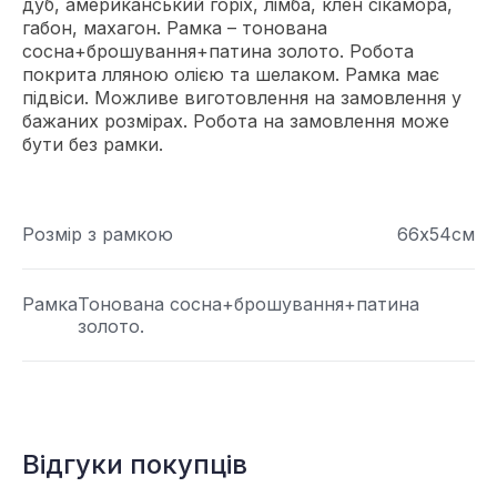
дуб, американський горіх, лімба, клен сікамора,
габон, махагон. Рамка – тонована
сосна+брошування+патина золото. Робота
покрита лляною олією та шелаком. Рамка має
підвіси. Можливе виготовлення на замовлення у
бажаних розмірах. Робота на замовлення може
бути без рамки.
Розмір з рамкою
66х54см
Рамка
Тонована сосна+брошування+патина
золото.
Відгуки покупців