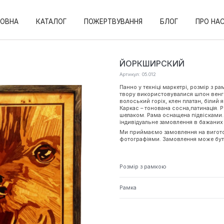
ЛОВНА
КАТАЛОГ
ПОЖЕРТВУВАННЯ
БЛОГ
ПРО НА
ЙОРКШИРСКИЙ
Артикул: 05.012
Панно у техніці маркетрі, розмір з р
твору використовувалися шпон венг
волоський горіх, клен платан, білий 
Каркас – тонована сосна,патинація. 
шелаком. Рама оснащена підвісками
індивідуальне замовлення в бажаних 
Ми приймаємо замовлення на вигото
фотографіями. Замовлення може бут
Розмір з рамкою
Рамка