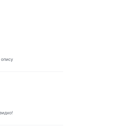
є опису
видко!