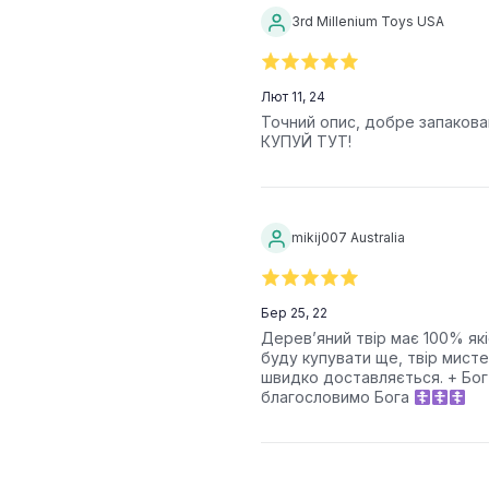
3rd Millenium Toys USA
Лют 11, 24
Точний опис, добре запакова
КУПУЙ ТУТ!
mikij007 Australia
Бер 25, 22
Дерев’яний твір має 100% якіс
буду купувати ще, твір мист
швидко доставляється. + Бог
благословимо Бога