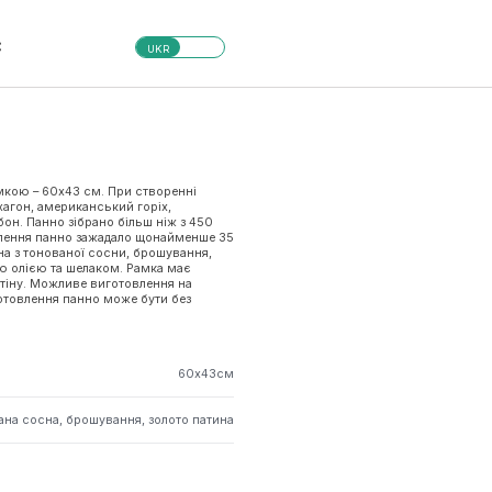
С
UKR
амкою – 60х43 см. При створенні
агон, американський горіх,
габон. Панно зібрано більш ніж з 450
лення панно зажадало щонайменше 35
на з тонованої сосни, брошування,
ою олією та шелаком. Рамка має
 стіну. Можливе виготовлення на
отовлення панно може бути без
60х43см
ана сосна, брошування, золото патина