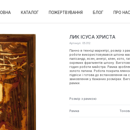
ЛОВНА
КАТАЛОГ
ПОЖЕРТВУВАННЯ
БЛОГ
ПРО НА
ЛИК ІСУСА ХРИСТА
Артикул: 05.012
Панно в техніці маркетрі, розмір з р
роботи використовувався шпона мах
палісандр, ясен, анегрі, клен, кото, 
окремих фрагментів шпону. Виготов
годин роботи майстра. Рамка зробле
золото патина. Робота покрита ллян
підвіси і готова до встановлення на
замовлення у бажаних розмірах. Виг
рамки.
Розмір з рамкою
Рамка
Тонов